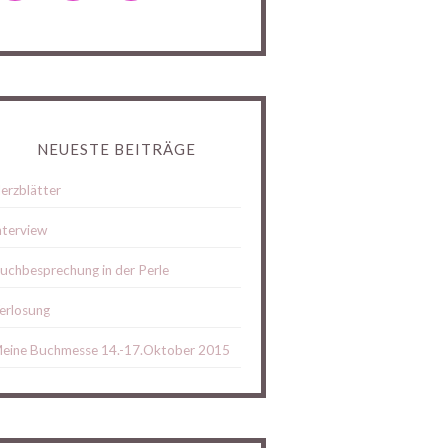
NEUESTE BEITRÄGE
erzblätter
nterview
uchbesprechung in der Perle
erlosung
eine Buchmesse 14.-17.Oktober 2015