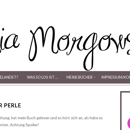
ELANDET?
WAS SO LOS IST …
MEINE BÜCHER
IMPRESSUM/KO
R PERLE
itung, hat mein Buch gelesen und es hört sich an, als habe es
 unten. Achtung Spoiler!