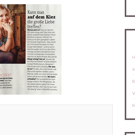
H
I
B
V
M