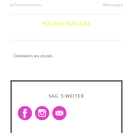
14.-17
«
Pressevorschau
Verlosung
»
2015
YOU MAY ALSO LIKE
Comments are closed.
SAG ´S WEITER