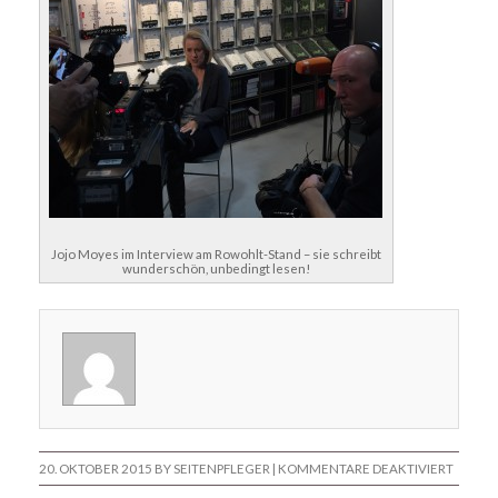
Jojo Moyes im Interview am Rowohlt-Stand – sie schreibt
wunderschön, unbedingt lesen!
FÜR
20. OKTOBER 2015
BY SEITENPFLEGER |
KOMMENTARE DEAKTIVIERT
MEINE
BUCHM