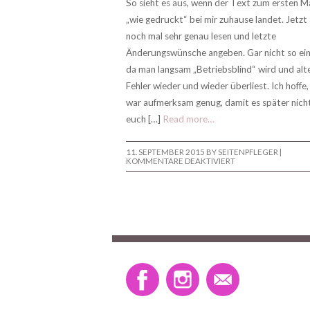
So sieht es aus, wenn der Text zum ersten M
„wie gedruckt“ bei mir zuhause landet. Jetzt 
noch mal sehr genau lesen und letzte
Änderungswünsche angeben. Gar nicht so ein
da man langsam „Betriebsblind“ wird und alt
Fehler wieder und wieder überliest. Ich hoffe,
war aufmerksam genug, damit es später nich
euch […]
Read more…
11. SEPTEMBER 2015
BY SEITENPFLEGER |
FÜR
KOMMENTARE DEAKTIVIERT
DIE
LETZTEN
KORREKTUREN
SIND
GESCHAFFT!