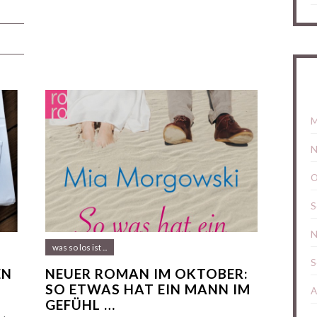
M
N
O
S
N
was so los ist ...
S
EN
NEUER ROMAN IM OKTOBER:
SO ETWAS HAT EIN MANN IM
A
GEFÜHL …