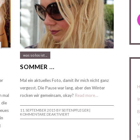
was so los ist ...
SOMMER …
er
Mal ein aktuelles Foto, damit ihr mich nicht ganz
H
vergesst. Die Pause war lang, aber den Winter
h mal
rocken wir gemeinsam, okay?
Read more…
I
 die
Neues
11. SEPTEMBER 2015
BY SEITENPFLEGER |
B
FÜR
KOMMENTARE DEAKTIVIERT
in
SOMMER
…
V
g
M