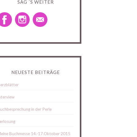
SAG ´S WEITER
NEUESTE BEITRÄGE
erzblätter
nterview
uchbesprechung in der Perle
erlosung
eine Buchmesse 14.-17.Oktober 2015