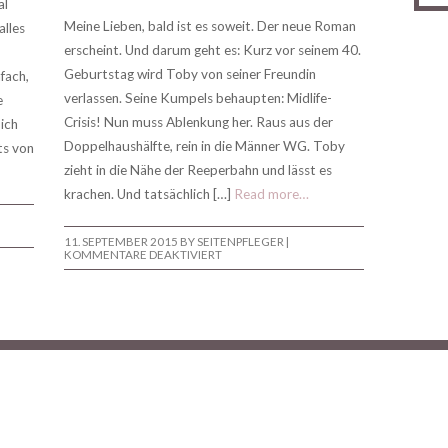
al
Meine Lieben, bald ist es soweit. Der neue Roman
alles
erscheint. Und darum geht es: Kurz vor seinem 40.
Geburtstag wird Toby von seiner Freundin
fach,
verlassen. Seine Kumpels behaupten: Midlife-
e
Crisis! Nun muss Ablenkung her. Raus aus der
 ich
Doppelhaushälfte, rein in die Männer WG. Toby
ts von
zieht in die Nähe der Reeperbahn und lässt es
krachen. Und tatsächlich […]
Read more…
11. SEPTEMBER 2015
BY SEITENPFLEGER |
FÜR
KOMMENTARE DEAKTIVIERT
NEUER
ROMAN
IM
OKTOBER:
SO
ETWAS
HAT
EIN
MANN
IM
GEFÜHL
…