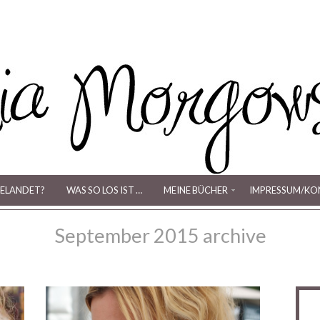
ELANDET?
WAS SO LOS IST …
MEINE BÜCHER
IMPRESSUM/KO
September 2015 archive